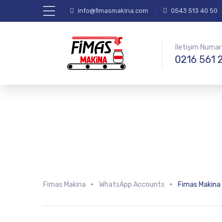
info@fimasmakina.com
0543 513 40 50
İletişim Numa
0216 561 
Fimas Makina
WhatsApp Accounts
Fimas Makina