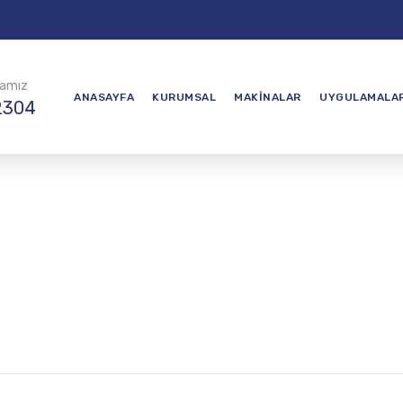
ramız
ANASAYFA
KURUMSAL
MAKINALAR
UYGULAMALA
2304