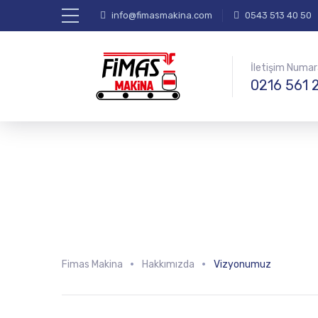
info@fimasmakina.com
0543 513 40 50
İletişim Numa
0216 561 
Fimas Makina
Hakkımızda
Vizyonumuz