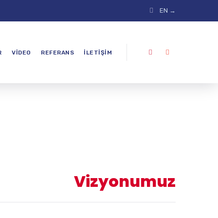
EN →
R
VIDEO
REFERANS
İLETIŞIM
Vizyonumuz