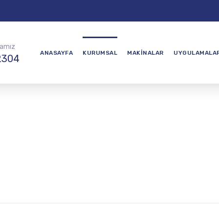
ramız
ANASAYFA
KURUMSAL
MAKINALAR
UYGULAMALA
2304