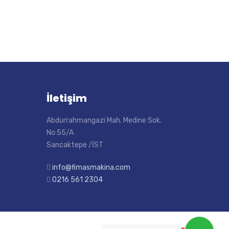
İletişim
Abdurrahmangazi Mah. Medine Sok.
No:55/A
Sancaktepe /İST
info@fimasmakina.com
0216 561 2304