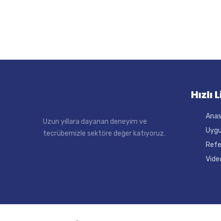
Hızlı 
Ana
Uzun yıllara dayanan deneyim ve
Uygu
tecrübemizle sektöre değer katıyoruz.
Refe
Vide