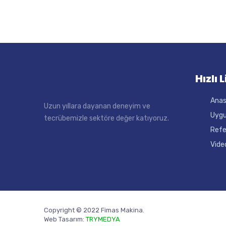
Hızlı 
Ana
Uzun yıllara dayanan deneyim ve
Uygu
tecrübemizle sektöre değer katıyoruz.
Refe
Vide
Copyright © 2022 Fimas Makina.
Web Tasarım:
TRYMEDYA